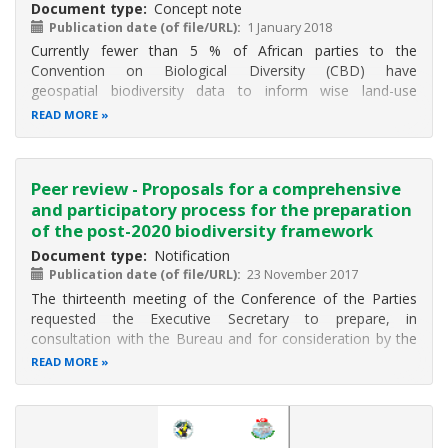
Document type
Concept note
Publication date (of file/URL)
1 January 2018
Currently fewer than 5 % of African parties to the
Convention on Biological Diversity (CBD) have
geospatial biodiversity data to inform wise land-use
decisions and policies, and to promote conservation
READ MORE
actions for achievement of the 2020 Aichi Biodiversity
Targets and the 2030 Sustainable
Peer review - Proposals for a comprehensive
and participatory process for the preparation
of the post-2020 biodiversity framework
Document type
Notification
Publication date (of file/URL)
23 November 2017
The thirteenth meeting of the Conference of the Parties
requested the Executive Secretary to prepare, in
consultation with the Bureau and for consideration by the
Subsidiary Body on Implementation at its second meeting,
READ MORE
a proposal for a comprehensive and participatory
preparatory process and