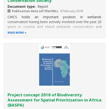
Conservation Society
Document type
Report
Publication date (of file/URL)
9 February 2018
CWCS holds an important position in wetlands
conservation having been actively involved over the past 20
years in coastal and inland wetlands conservation and
protected area management issues through the
READ MORE
implementation of two programmes: The Coastal forests
and mangrove conservation programme with
Project concept 2018 of Biodiversity
Assessment for Spatial Prioritization in Africa
(BASPA)