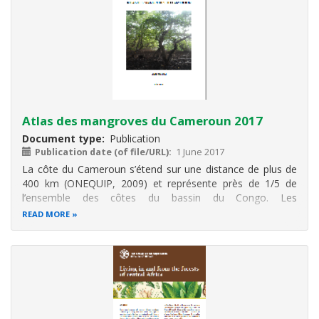
Atlas des mangroves du Cameroun 2017
Document type
Publication
Publication date (of file/URL)
1 June 2017
La côte du Cameroun s’étend sur une distance de plus de
400 km (ONEQUIP, 2009) et représente près de 1/5 de
l’ensemble des côtes du bassin du Congo. Les
écosystèmes de mangroves y occupent une superficie
READ MORE
d’environ 270 000 ha. Ces mangroves se regroupent
principalement dans trois zones qui sont du