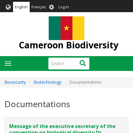
Skip
User
English
Français
Log in
to
account
main
menu
content
Cameroon Biodiversity
Search
Search
Toggle
navigation
Biosecurity
Biotechnology
Documentations
Documentations
Message of the executive secretary of the
convention on biological diversity Dr.