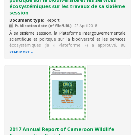
écosystémiques sur les travaux de sa sixième
session
Document type
Report
Publication date (of file/URL)
23 April 2018
À sa sixième session, la Plateforme intergouvernementale
scientifique et politique sur la biodiversité et les services
écosystémiques (la « Plateforme ») a approuvé, au
paragraphe 4 de la section IV de sa décision IPBES-6/1, le
READ MORE
résumé à l’intention des décideurs de l’évaluation régionale
de la
2017 Annual Report of Cameroon Wildlife