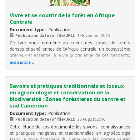
Vivre et se nourrir de la forêt en Afrique
Centrale
Document type
Publication
Publication date (of file/URL)
1 November 2016
Ce livre nous emmène au coeur des zones de forêts
denses et sahéliennes de l’Afrique centrale, un écosystème
précieux et essentiel à la vie quotidienne de ses habitants,
représentant l’un des trois principaux ensembles boisés
READ MORE
tropicaux de la planète.
Dix pays (Burundi, Cameroun, Congo, Gabon
Savoirs et pratiques traditionnels et locaux
en agroécologie et conservation de la
biodiversité : Zones forèstieres du centre et
sud Cameroun
Document type
Publication
Publication date (of file/URL)
30 August 2016
Cette étude de cas documente les savoirs, connaissances
et pratiques indigènes et traditionnelles en agroécologie
Dans la zone forestière du Cameroun, les communautés