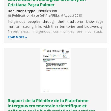
Cristiana Pașca Palmer
Document type
Notification
Publication date (of file/URL)
9 August 2018
Indigenous peoples through their traditional knowledge
maintain strong links with their territories and biodiversity.
Nevertheless, indigenous communities are not static:
migration and movement are part of their everyday
READ MORE
realities. For some, cyclical and seasonal migration has
formed part of their
Rapport de la Plénière de la Plateforme
intergouvernementale scientifique et
politique sur la biodiversité et les services