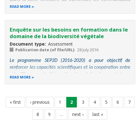
riveraines des forêts pratiquent l’agriculture de forêt
READ MORE
(communément appelée agriculture itinérante sur brûlis)
pour la mise en
Enquête sur les besoins en formation dans le
domaine de la biodiversité végétale
Document type
Assessment
Publication date (of file/URL)
28 July 2016
Le programme SEP2D (2016-2020) a pour objectif de
renforcer les capacités scientifiques et la coopération entre
scientifiques, autorités nationales et locales, opérateurs
READ MORE
privés et acteurs de la société civile œuvrant dans le
domaine de
la connaissance, la conservation, la gestion et
la valorisation
Pagination
first
« first
previous
‹ previous
page
1
current
2
page
3
page
4
page
5
page
6
page
7
page
page
page
page
8
page
9
…
next
next ›
last
last »
page
page