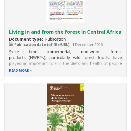
Living in and from the forest in Central Africa
Document type
Publication
Publication date (of file/URL)
1 December 2016
Since time immemorial, non-wood forest
products (NWFPs), particularly wild forest foods, have
played an important role in the diets and health of people
living in and outside forests, in both rural and urban areas.
READ MORE
Some of these products, such as wild game, fruit, seeds,
roots, nuts and fungi, are