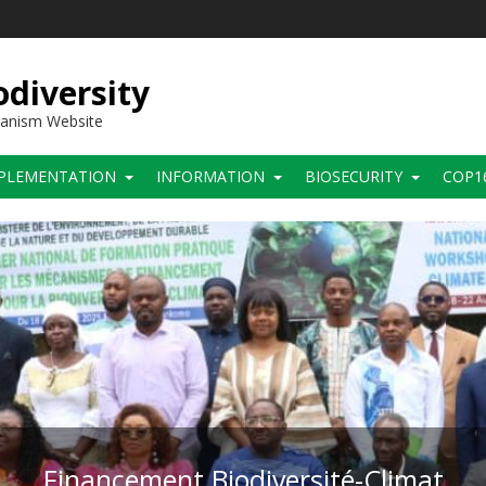
diversity
hanism Website
PLEMENTATION
INFORMATION
BIOSECURITY
COP1
Financement Biodiversité-Climat