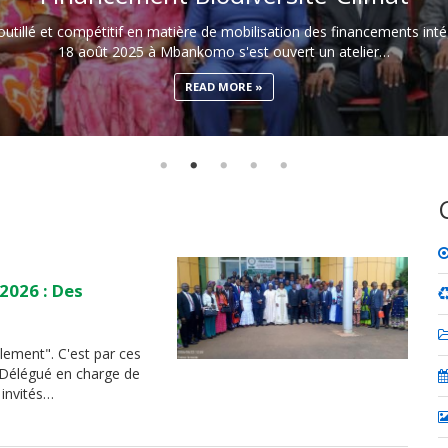
tillé et compétitif en matière de mobilisation des financements intég
18 août 2025 à Mbankomo s'est ouvert un atelier…
READ MORE
 2026 : Des
alement". C'est par ces
Délégué en charge de
 invités…