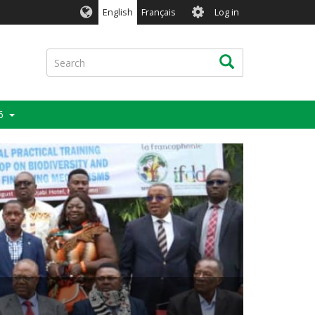
User
English
Français
Log in
account
menu
Search
Search
6