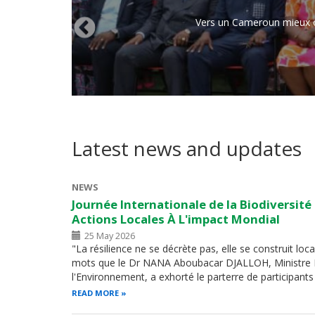
Vers un Cameroun mieux ou
Latest news and updates
NEWS
Journée Internationale de la Biodiversité
Actions Locales À L'impact Mondial
25 May 2026
"La résilience ne se décrète pas, elle se construit loc
mots que le Dr NANA Aboubacar DJALLOH, Ministre 
l'Environnement, a exhorté le parterre de participants
READ MORE