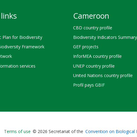
links
Cameroon
CBD country profile
c Plan for Biodiversity
Biodiversity Indicators Summary
Biodiversity Framework
GEF projects
twork
InforMEA country profile
ormation services
UNEP country profile
United Nations country profile
Profil pays GBIF
Bioland
Terms of use
© 2026 Secretariat of the
Convention on Biological 