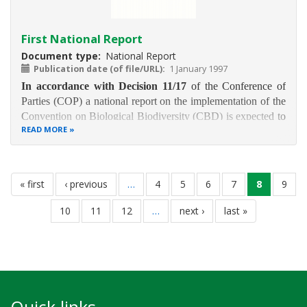
First National Report
Document type
National Report
Publication date (of file/URL)
1 January 1997
In accordance with Decision 11/17
of the Conference of
Parties (COP) a national report on the implementation of the
Convention on Biological Biodiversity (CBD) is expected to
READ MORE
be written and made available to the Secretariat of the
Convention and other parties desirous to benefit from the
information
Pagination
first
« first
previous
‹ previous
…
page
4
page
5
page
6
page
7
current
8
page
9
page
page
page
page
10
page
11
page
12
…
next
next ›
last
last »
page
page
Quick links