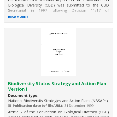
Biological Diversity (CBD) was submitted to the CBD
Secretariat in 1997 following Decision 11/17 of
the Conference of Parties of the CBD. After about four
READ MORE
years in accordance with Decision V/20 of the Fifth
Conference of Parties held in Nairobi
Biodiversity Status Strategy and Action Plan
Version I
Document type
National Biodiversity Strategies and Action Plans (NBSAPs)
Publication date (of file/URL)
31 December 1999
Article 2 of the Convention on Biological Diversity (CBD)