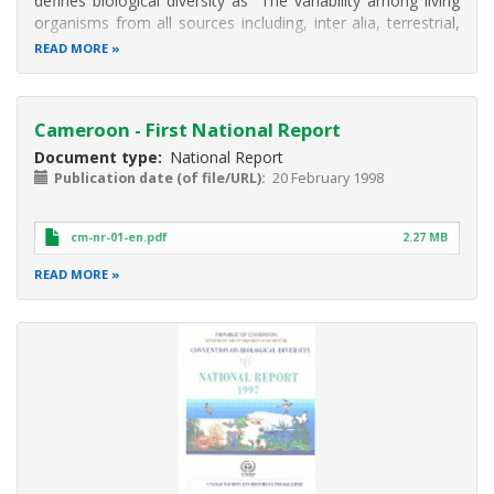
defines biological diversity as "The variability among living
organisms from all sources including, inter alia, terrestrial,
marine and other aquatic ecosystems and the ecological
READ MORE
complexes of which they are part. this includes diversity
Cameroon - First National Report
Document type
National Report
Publication date (of file/URL)
20 February 1998
cm-nr-01-en.pdf
2.27 MB
READ MORE