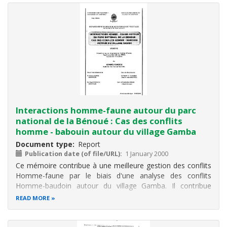
Interactions homme-faune autour du parc
national de la Bénoué : Cas des conflits
homme - babouin autour du village Gamba
Document type
Report
Publication date (of file/URL)
1 January 2000
Ce mémoire contribue à une meilleure gestion des conflits
Homme-faune par le biais d'une analyse des conflits
Homme-baudoin autour du village Gamba. Il contribue
aussi à une meilleure implication des populations dans la
READ MORE
gestion des aires protégées.