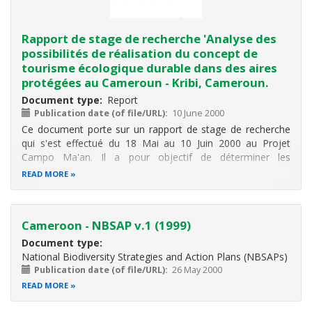
Rapport de stage de recherche 'Analyse des
possibilités de réalisation du concept de
tourisme écologique durable dans des aires
protégées au Cameroun - Kribi, Cameroun.
Document type
Report
Publication date (of file/URL)
10 June 2000
Ce document porte sur un rapport de stage de recherche
qui s'est effectué du 18 Mai au 10 Juin 2000 au Projet
Campo Ma'an. Il a pour objectif de déterminer les
possibilités de réalisation du tourisme écologique durable
READ MORE
dans les aires protégées au Cameroun. Il fait part de la
collecte des données qui
Cameroon - NBSAP v.1 (1999)
Document type
National Biodiversity Strategies and Action Plans (NBSAPs)
Publication date (of file/URL)
26 May 2000
READ MORE