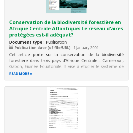
Conservation de la biodiversité forestière en
Afrique Centrale Atlantique: Le réseau d'aires
protégées est-il adéquat?
Document type
Publication
Publication date (of file/URL)
1 January 2001
Cet article porte sur la conservation de la biodiversité
forestière dans trois pays d’Afrique Centrale : Cameroun,
Gabon, Guinée Equatoriale. Il vise à étudier le système de
gestion des aires protégées dans la sous région. En effet, la
READ MORE
gestion des aires protégées dans ces pays n’est effective
que