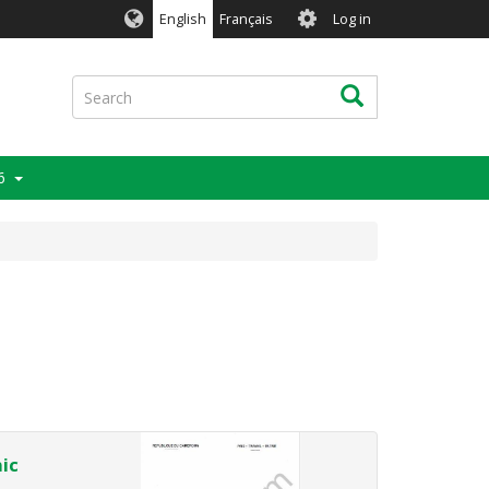
User
English
Français
Log in
account
menu
Search
Search
6
ic