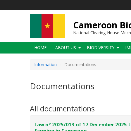
Skip
to
main
content
Cameroon Bio
National Clearing-House Mec
Main
HOME
ABOUT US
BIODIVERSITY
IM
navigation
Information
Documentations
Documentations
All documentations
Law n° 2025/013 of 17 December 2025 t
farming in Cameroon