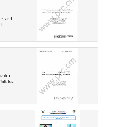
te, and
ules,
voir et
init les