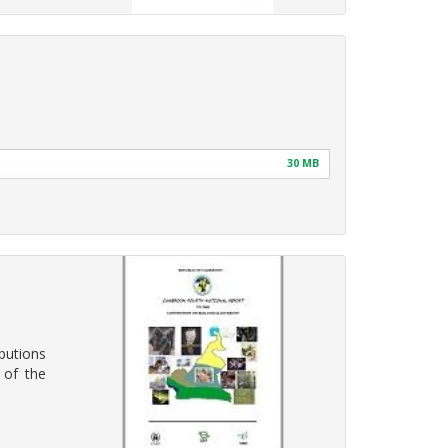
30 MB
butions
 of the