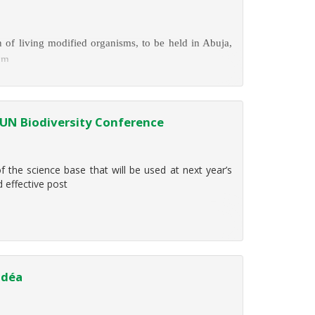
n of living modified organisms, to be held in Abuja,
rom
s UN Biodiversity Conference
the science base that will be used at next year’s
 effective post
Edéa