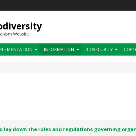
diversity
hanism Website
PLEMENTATION
INFORMATION
BIOSECURITY
COP1
o lay down the rules and regulations governing organ