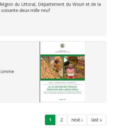
égion du Littoral, Département du Wouri et de la
soixante-deux-mille neuf
t comme
current
1
page
2
next
next ›
last
last »
page
page
page