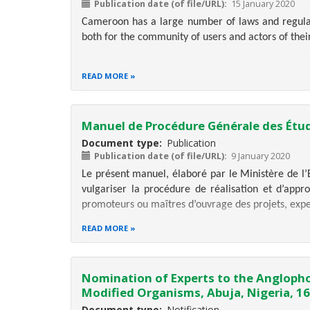
Publication date (of file/URL)
15 January 2020
Cameroon has a large number of laws and regulat
both for the community of users and actors of their
READ MORE
This state of affairs
Manuel de Procédure Générale des Étu
Document type
Publication
Publication date (of file/URL)
9 January 2020
Le présent manuel, élaboré par le Ministère de l’
vulgariser la procédure de réalisation et d’app
promoteurs ou maîtres d’ouvrage des projets, expe
READ MORE
Nomination of Experts to the Anglopho
Modified Organisms, Abuja, Nigeria, 1
Document type
Notification