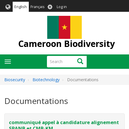
Skip
User
English
Français
Log in
to
account
main
menu
content
Cameroon Biodiversity
Search
Search
Toggle
navigation
Biosecurity
Biotechnology
Documentations
Documentations
communiqué appel à candidature alignement
SPANB et CMB-KM