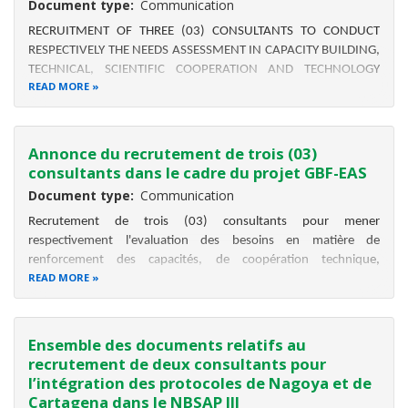
Document type
Communication
RECRUITMENT OF THREE (03) CONSULTANTS TO CONDUCT
RESPECTIVELY THE NEEDS ASSESSMENT IN CAPACITY BUILDING,
TECHNICAL, SCIENTIFIC COOPERATION AND TECHNOLOGY
READ MORE
TRANSFER FOR THE IMPLEMENTATION OF THE KUNMING-
MONTREAL GLOBAL BIODIVERSITY FRAMEWORK (GBF) AND
SPANS III, THE DEVELOPMENT OF A NATIONAL
Annonce du recrutement de trois (03)
consultants dans le cadre du projet GBF-EAS
Document type
Communication
Recrutement de trois (03) consultants pour mener
respectivement l'evaluation des besoins en matière de
renforcement des capacités, de coopération technique,
READ MORE
scientifique et de transfert de technologie pour la mise en
couvre du cadre mondial de la biodiversité (GBF) de Kunming-
Montréal et de la
Ensemble des documents relatifs au
recrutement de deux consultants pour
l’intégration des protocoles de Nagoya et de
Cartagena dans le NBSAP III