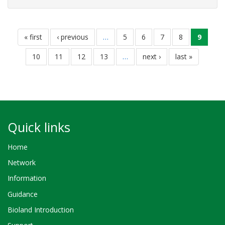
biodiversité et des services écosystémiques à la croissance
Pagination
first
« first
previous
‹ previous
…
page
5
page
6
page
7
page
8
current
9
page
page
page
page
10
page
11
page
12
page
13
…
next
next ›
last
last »
page
page
Quick links
Home
Network
Information
Guidance
Bioland Introduction