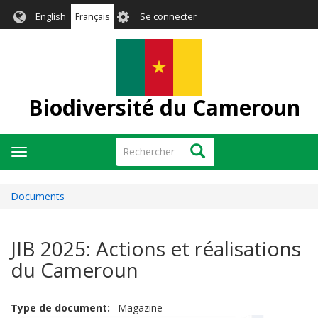
Aller
User
English
Français
Se connecter
au
account
contenu
menu
principal
Biodiversité du Cameroun
Rechercher
Rechercher
Toggle
navigation
Documents
JIB 2025: Actions et réalisations
du Cameroun
Type de document
Magazine