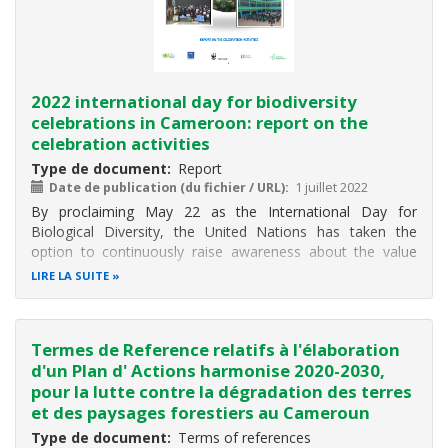
2022 international day for biodiversity
celebrations in Cameroon: report on the
celebration activities
Type de document
Report
Date de publication (du fichier / URL)
1 juillet 2022
By proclaiming May 22 as the International Day for
Biological Diversity, the United Nations has taken the
option to continuously raise awareness about the value
and importance of biodiversity for human well-being.
LIRE LA SUITE
Adopted in 1992, the Convention on Biological Diversity
(CBD) is the main platform
Termes de Reference relatifs à l'élaboration
d'un Plan d' Actions harmonise 2020-2030,
pour la lutte contre la dégradation des terres
et des paysages forestiers au Cameroun
Type de document
Terms of references