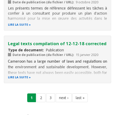
Date de publication (du fichier / URL)
9 octobre 2020
Les présents termes de référence définissent les tâches à
confier à un consultant pour produire un plan d'action
harmonisé pour la mise en œuvre des activités dans le
cadre de la restauration des paysages, des terres et la
LIRE LA SUITE
gestion durable des terres. Ce plan devra permettre
d'organiser les
Legal texts compilation of 12-12-18 corrected
Type de document
Publication
Date de publication (du fichier / URL)
15 janvier 2020
Cameroon has a large number of laws and regulations on
the environment and sustainable development. However,
these texts have not always been easily accessible, both for
LIRE LA SUITE
the community of users and actors of their implementation
including the jurisdictional actors.
Pagination
page
1
page
2
page
3
page
next ›
dernière
last »
This state of affairs
courante
suivante
page