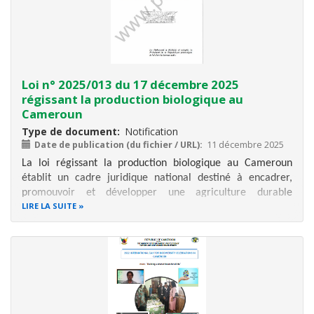
Loi n° 2025/013 du 17 décembre 2025
régissant la production biologique au
Cameroun
Type de document
Notification
Date de publication (du fichier / URL)
11 décembre 2025
La loi régissant la production biologique au Cameroun
établit un cadre juridique national destiné à encadrer,
promouvoir et développer une agriculture durable
LIRE LA SUITE
respectueuse de l’environnement, de la santé humaine et
de la biodiversité. Elle définit les principes, les règles et le
champ d’application