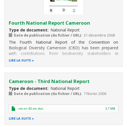
Fourth National Report Cameroon
Type de document
National Report
Date de publication (du fichier / URL)
31 décembre 2008
The Fourth National Report of the Convention on
Biological Diversity Cameroon (CBD) has been prepared
with contributions from biodiversity stakeholders in
Cameroon, following guidelines from the Secretariat of the
LIRE LA SUITE
CBD. The importance of the Report to Cameroon has been
expressed because it will
Cameroon - Third National Report
Type de document
National Report
Date de publication (du fichier / URL)
7 février 2006
cm-nr-03-en.doc
2.7 MB
LIRE LA SUITE