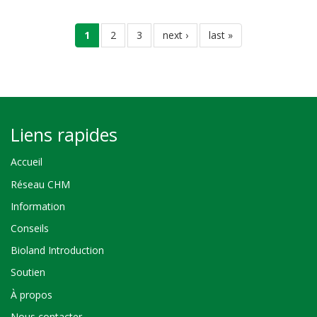
Pagination
page
1
page
2
page
3
page
next ›
dernière
last »
courante
suivante
page
Liens rapides
Accueil
Réseau CHM
Information
Conseils
Bioland Introduction
Soutien
À propos
Nous contacter