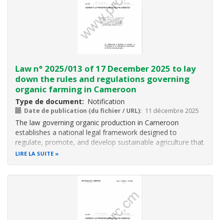
Law n° 2025/013 of 17 December 2025 to lay
down the rules and regulations governing
organic farming in Cameroon
Type de document
Notification
Date de publication (du fichier / URL)
11 décembre 2025
The law governing organic production in Cameroon
establishes a national legal framework designed to
regulate, promote, and develop sustainable agriculture that
respects the environment, human health, and biodiversity.
LIRE LA SUITE
It defines the principles, rules, and scope of organic
production, covering plant