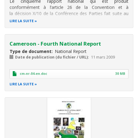
Le cinquième rapport national qui est produit
conformément à l’article 26 de la Convention et à
la décision X/10 de la Conférence des Parties fait suite au
4e rapport national 2009 et couvre la période les activités
LIRE LA SUITE
et la mise en oeuvre après 2009 conformément aux lignes
directrices. Le rapport est
Cameroon - Fourth National Report
Type de document
National Report
Date de publication (du fichier / URL)
11 mars 2009
cm-nr-04-en.doc
30 MB
LIRE LA SUITE