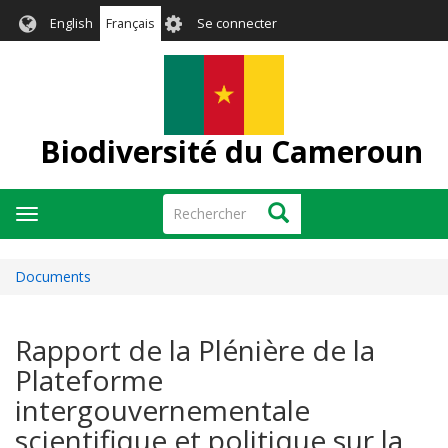
Aller
User
English
Français
Se connecter
au
account
contenu
menu
principal
Biodiversité du Cameroun
Rechercher
Rechercher
Toggle
navigation
Documents
Rapport de la Plénière de la
Plateforme
intergouvernementale
scientifique et politique sur la