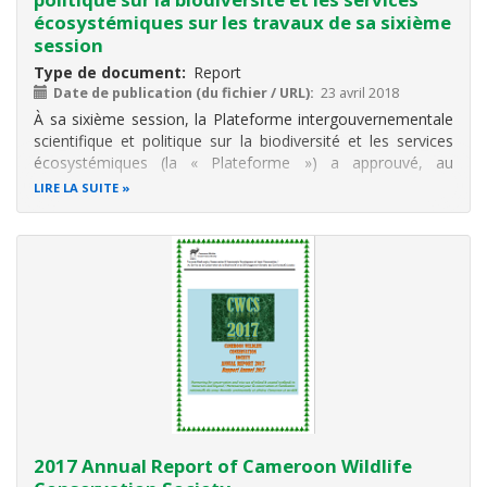
écosystémiques sur les travaux de sa sixième
session
Type de document
Report
Date de publication (du fichier / URL)
23 avril 2018
À sa sixième session, la Plateforme intergouvernementale
scientifique et politique sur la biodiversité et les services
écosystémiques (la « Plateforme ») a approuvé, au
paragraphe 4 de la section IV de sa décision IPBES-6/1, le
LIRE LA SUITE
résumé à l’intention des décideurs de l’évaluation régionale
de la
2017 Annual Report of Cameroon Wildlife