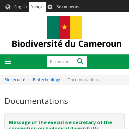
Aller
User
English
Français
Se connecter
au
account
contenu
menu
principal
Biodiversité du Cameroun
Rechercher
Rechercher
Toggle
navigation
Biosécurité
Biotechnology
Documentations
Documentations
Message of the executive secretary of the
convention on biological diversity Dr.