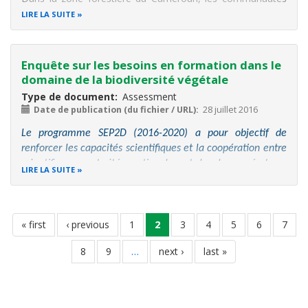
riveraines des forêts pratiquent l’agriculture de forêt
LIRE LA SUITE
(communément appelée agriculture itinérante sur brûlis)
pour la mise en
Enquête sur les besoins en formation dans le
domaine de la biodiversité végétale
Type de document
Assessment
Date de publication (du fichier / URL)
28 juillet 2016
Le programme SEP2D (2016-2020) a pour objectif de
renforcer les capacités scientifiques et la coopération entre
scientifiques, autorités nationales et locales, opérateurs
LIRE LA SUITE
privés et acteurs de la société civile œuvrant dans le
domaine de
la connaissance, la conservation, la gestion et
la valorisation
Pagination
première
« first
page
‹ previous
page
1
page
2
page
3
page
4
page
5
page
6
page
7
page
précédente
courante
page
8
page
9
…
page
next ›
dernière
last »
suivante
page