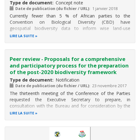
Type de document
Concept note
Date de publication (du fichier / URL)
1 janvier 2018
Currently fewer than 5 % of African parties to the
Convention on Biological Diversity (CBD) have
geospatial biodiversity data to inform wise land-use
decisions and policies, and to promote conservation
LIRE LA SUITE
actions for achievement of the 2020 Aichi Biodiversity
Targets and the 2030 Sustainable
Peer review - Proposals for a comprehensive
and participatory process for the preparation
of the post-2020 biodiversity framework
Type de document
Notification
Date de publication (du fichier / URL)
23 novembre 2017
The thirteenth meeting of the Conference of the Parties
requested the Executive Secretary to prepare, in
consultation with the Bureau and for consideration by the
Subsidiary Body on Implementation at its second meeting,
LIRE LA SUITE
a proposal for a comprehensive and participatory
preparatory process and