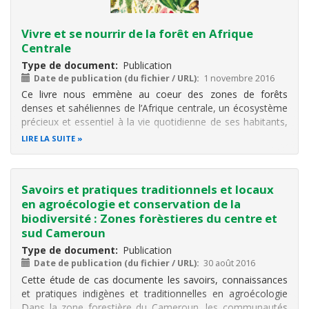
Vivre et se nourrir de la forêt en Afrique
Centrale
Type de document
Publication
Date de publication (du fichier / URL)
1 novembre 2016
Ce livre nous emmène au coeur des zones de forêts
denses et sahéliennes de l’Afrique centrale, un écosystème
précieux et essentiel à la vie quotidienne de ses habitants,
représentant l’un des trois principaux ensembles boisés
LIRE LA SUITE
tropicaux de la planète.
Dix pays (Burundi, Cameroun, Congo, Gabon
Savoirs et pratiques traditionnels et locaux
en agroécologie et conservation de la
biodiversité : Zones forèstieres du centre et
sud Cameroun
Type de document
Publication
Date de publication (du fichier / URL)
30 août 2016
Cette étude de cas documente les savoirs, connaissances
et pratiques indigènes et traditionnelles en agroécologie
Dans la zone forestière du Cameroun, les communautés