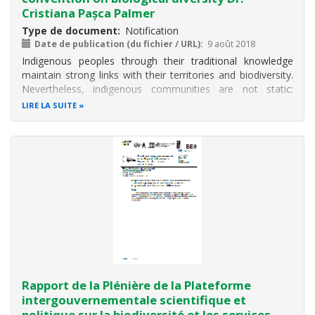
Cristiana Pașca Palmer
Type de document
Notification
Date de publication (du fichier / URL)
9 août 2018
Indigenous peoples through their traditional knowledge
maintain strong links with their territories and biodiversity.
Nevertheless, indigenous communities are not static:
migration and movement are part of their everyday
LIRE LA SUITE
realities. For some, cyclical and seasonal migration has
formed part of their
Rapport de la Plénière de la Plateforme
intergouvernementale scientifique et
politique sur la biodiversité et les services