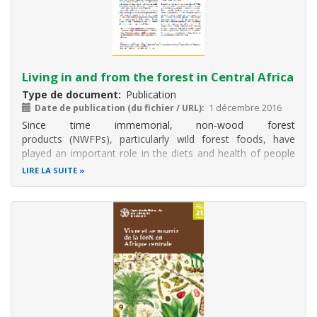
Living in and from the forest in Central Africa
Type de document
Publication
Date de publication (du fichier / URL)
1 décembre 2016
Since time immemorial, non-wood forest
products (NWFPs), particularly wild forest foods, have
played an important role in the diets and health of people
living in and outside forests, in both rural and urban areas.
LIRE LA SUITE
Some of these products, such as wild game, fruit, seeds,
roots, nuts and fungi, are