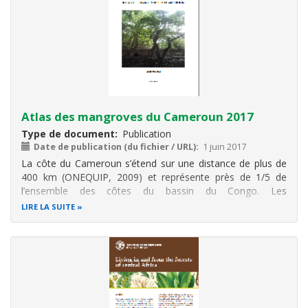
Atlas des mangroves du Cameroun 2017
Type de document
Publication
Date de publication (du fichier / URL)
1 juin 2017
La côte du Cameroun s’étend sur une distance de plus de
400 km (ONEQUIP, 2009) et représente près de 1/5 de
l’ensemble des côtes du bassin du Congo. Les
écosystèmes de mangroves y occupent une superficie
LIRE LA SUITE
d’environ 270 000 ha. Ces mangroves se regroupent
principalement dans trois zones qui sont du