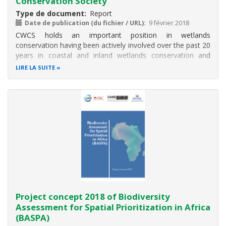
Conservation Society
Type de document
Report
Date de publication (du fichier / URL)
9 février 2018
CWCS holds an important position in wetlands
conservation having been actively involved over the past 20
years in coastal and inland wetlands conservation and
protected area management issues through the
LIRE LA SUITE
implementation of two programmes: The Coastal forests
and mangrove conservation programme with
Project concept 2018 of Biodiversity
Assessment for Spatial Prioritization in Africa
(BASPA)