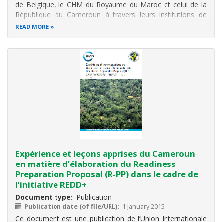
de Belgique, le CHM du Royaume du Maroc et celui de la
République du Cameroun à travers leurs institutions de
tutelle, respectivement l’IRSNB, le Ministère délégué chargé
READ MORE
de l’Environnement auprès du Ministère de l'Energie, des
Mines, de l'Eau
Expérience et leçons apprises du Cameroun
en matière d’élaboration du Readiness
Preparation Proposal (R-PP) dans le cadre de
l’initiative REDD+
Document type
Publication
Publication date (of file/URL)
1 January 2015
Ce document est une publication de l’Union Internationale