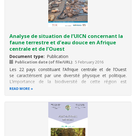
Analyse de situation de l’UICN concernant la
faune terrestre et d’eau douce en Afrique
centrale et de l’Ouest
Document type
Publication
Publication date (of file/URL)
5 February 2016
Les 22 pays constituant l’Afrique centrale et de l’Ouest
se caractérisent par une diversité physique et politique.
L’importance de la biodiversité de cette région est
reconnue : en particulier, les forêts de Haute Guinée, les
READ MORE
forêts afromontagnardes au niveau de la frontière
Nigeria/Cameroun et du