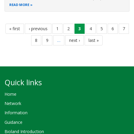
approche intégrait l’ensemble des parties prenantes en vue
READ MORE
d’obtenir un document consensuel à même de satisfaire
aussi bien
Pagination
first
« first
previous
‹ previous
page
1
page
2
current
3
page
4
page
5
page
6
page
7
page
page
page
page
8
page
9
…
next
next ›
last
last »
page
page
Quick links
Home
Network
Information
Guidance
Bioland Introduction