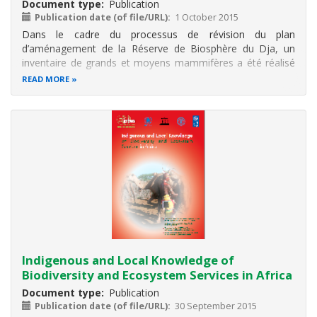
Document type
Publication
Publication date (of file/URL)
1 October 2015
Dans le cadre du processus de révision du plan
d’aménagement de la Réserve de Biosphère du Dja, un
inventaire de grands et moyens mammifères a été réalisé
du 15 mars au 06 juin 2015 avec les éco gardes sous la
READ MORE
supervision technique de l’UICN. Le focus était porté sur
l’éléphant de forêt, le gorille
Indigenous and Local Knowledge of
Biodiversity and Ecosystem Services in Africa
Document type
Publication
Publication date (of file/URL)
30 September 2015