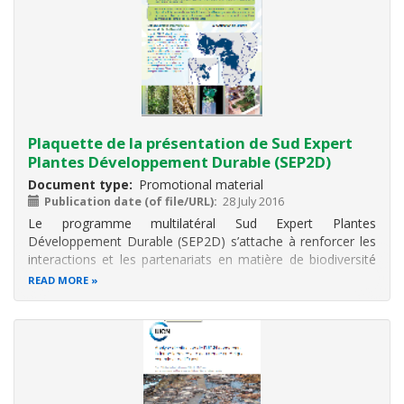
Plaquette de la présentation de Sud Expert
Plantes Développement Durable (SEP2D)
Document type
Promotional material
Publication date (of file/URL)
28 July 2016
Le programme multilatéral Sud Expert Plantes
Développement Durable (SEP2D) s’attache à renforcer les
interactions et les partenariats en matière de biodiversité
végétale entre recherche, enseignement et demandes de la
READ MORE
société, en incitant :