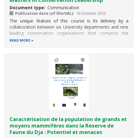
Document type
Communication
Publication date (of file/URL)
16 October 2015
The unique feature of this course is its delivery by a
collaboration between six University departments and nine
leading conservation organisations that comprise the
Cambridge Conservation Initiative.
READ MORE
This full-time, 11-month postgraduate degree course
equips experienced professionals with the
Caractérisation de la population de grands et
moyens mammifères dans la Reserve de
Faune du Dja : Potentiel et menaces