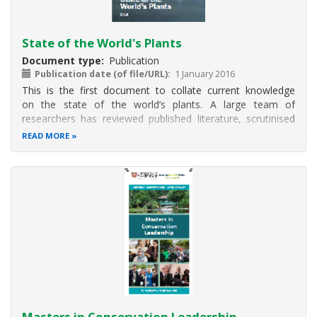
State of the World's Plants
Document type
Publication
Publication date (of file/URL)
1 January 2016
This is the first document to collate current knowledge
on the state of the world’s plants. A large team of
researchers has reviewed published literature, scrutinised
global databases and synthesised new datasets. The
READ MORE
output presented here represents a status report on our
knowledge of global
Masters in Conservation Leadership