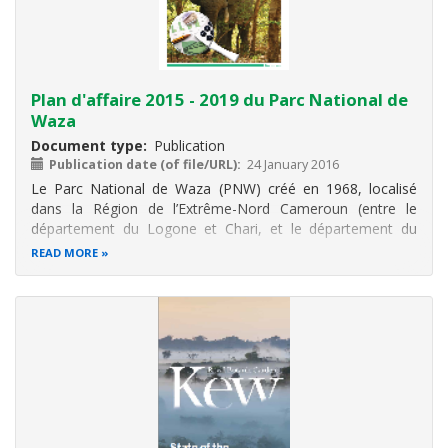
Plan d'affaire 2015 - 2019 du Parc National de
Waza
Document type
Publication
Publication date (of file/URL)
24 January 2016
Le Parc National de Waza (PNW) créé en 1968, localisé
dans la Région de l’Extrême-Nord Cameroun (entre le
département du Logone et Chari, et le département du
Diamaré), est situé dans un milieu sahélien et dispose
READ MORE
d’une riche biodiversité. Dans le cadre de la mise en oeuvre
des programmes d