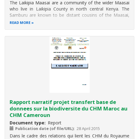
The Laikipia Maasai are a community of the wider Maasai
who live in Laikipia County in north central Kenya. The
Samburu are known to be distant cousins of the Maasai,
and live in Samburu county and parts of Laikipia, Isiolo and
READ MORE
Marsabit. They migrated to Kenya from North Africa.
They speak the Maa
Rapport narratif projet transfert base de
donnees sur la biodiversite du CHM Maroc au
CHM Cameroun
Document type
Report
Publication date (of file/URL)
28 April 2015
Dans le cadre des relations qui lient les CHM du Royaume