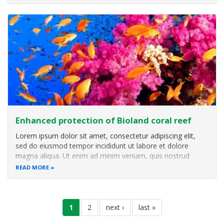
processes for the implementation of NBSAPs; that report
on
Enhanced protection of Bioland coral reef
Lorem ipsum dolor sit amet, consectetur adipiscing elit,
sed do eiusmod tempor incididunt ut labore et dolore
magna aliqua. Ut enim ad minim veniam, quis nostrud
exercitation ullamco laboris nisi ut aliquip ex ea commodo
READ MORE
consequat. Duis aute irure dolor in reprehenderit in
voluptate velit esse
Pagination
current
1
page
2
next
next ›
last
last »
page
page
page