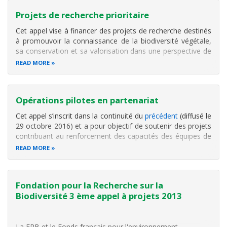
Projets de recherche prioritaire
Cet appel vise à financer des projets de recherche destinés
à promouvoir la connaissance de la biodiversité végétale,
sa conservation et sa valorisation dans une perspective de
développement durable.
READ MORE
Pour être éligibles, les projets devront :
i) s’inscrire dans la zone de couverture
Opérations pilotes en partenariat
Cet appel s’inscrit dans la continuité du
précédent
(diffusé le
29 octobre 2016) et a pour objectif de soutenir des projets
contribuant au renforcement des capacités des équipes de
recherche tout en participant au développement de
READ MORE
l’innovation économique, politique et sociale.
la différence du
pr
Fondation pour la Recherche sur la
Biodiversité 3 ème appel à projets 2013
La FRB et le Fonds français pour l'environnement