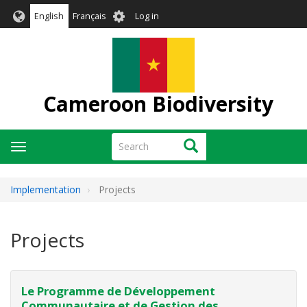
Skip
User
English
Français
Log in
to
account
main
menu
content
Cameroon Biodiversity
Search
Search
Toggle
navigation
Implementation
Projects
Projects
Le Programme de Développement
Communautaire et de Gestion des