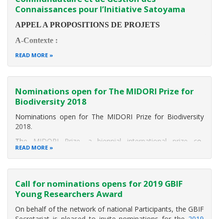
Connaissances pour l’Initiative Satoyama
APPEL A PROPOSITIONS DE PROJETS
A-Contexte :
READ MORE
Le programme de développement communautaire et de
gestion des connaissances pour l'Initiative Satoyama (phase 4
du COMDEKS) est un programme phare de l'Initiative
Satoyama. La phase 4 est financée par le Ministère Japonais
Nominations open for The MIDORI Prize for
de l'Environnement et le
Biodiversity 2018
Nominations open for The MIDORI Prize for Biodiversity
2018.
The MIDORI Prize, a biennial international prize co-
READ MORE
organized by the AEON Environmental Foundation and the
Secretariat of the Convention on Biological Diversity (CBD),
honors three individuals who have made outstanding
contributions to
Call for nominations opens for 2019 GBIF
Young Researchers Award
On behalf of the network of national Participants, the GBIF
Secretariat is pleased to invite nominations for the
2019