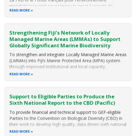
mondials’associent pour lancer un appel à projets de
READ MORE
recherche sur les scénarios de la biodiversité en Afrique
subsaharienne
L’objectif est de soutenir des projets qui permettront de
Strengthening Fiji’s Network of Locally
contribuer à la conservation et à l’utilisation durable de
Managed Marine Areas (LMMAs) to Support
Globally Significant Marine Biodiversity
To strengthen and integrate Locally Managed Marine Areas
(LMMAs) into Fiji’s Marine Protected Area (MPA) system
through improved institutional and local capacity,
management planning and monitoring
READ MORE
Support to Eligible Parties to Produce the
Sixth National Report to the CBD (Pacific)
To provide financial and technical support to GEF-eligible
Parties to the Convention on Biological Diversity (CBD) in
their work to develop high quality, data driven sixth national
reports (6NR) that will improve national decision-making
READ MORE