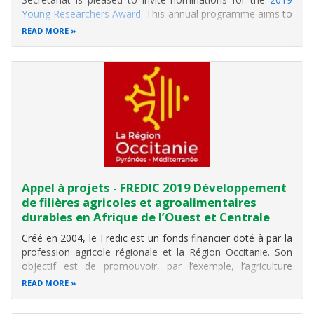
Young Researchers Award
. This annual programme aims to
foster innovative research and discovery in biodiversity
READ MORE
informatics by graduate students whose master’s and
doctoral studies
Appel à projets - FREDIC 2019 Développement
de filières agricoles et agroalimentaires
durables en Afrique de l’Ouest et Centrale
Créé en 2004, le Fredic est un fonds financier doté à par la
profession agricole régionale et la Région Occitanie. Son
objectif est de promouvoir, par l’exemple, l’agriculture
familiale et les filières territorialisées dans ce domaine,
READ MORE
comme moteur du développement de l’agriculture dans les
pays du