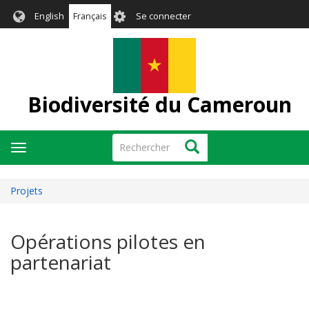
Aller
User
English
Français
Se connecter
au
account
contenu
menu
principal
Biodiversité du Cameroun
Rechercher
Rechercher
Toggle
navigation
Projets
Opérations pilotes en
partenariat