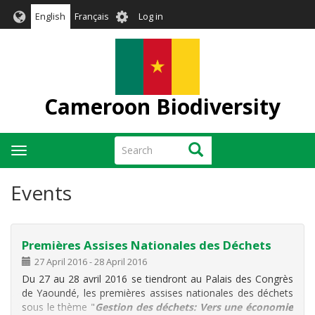
Skip
User
English
Français
Log in
to
account
main
menu
content
Cameroon Biodiversity
Search
Search
Toggle
navigation
Events
Premières Assises Nationales des Déchets
27 April 2016
-
28 April 2016
Du 27 au 28 avril 2016 se tiendront au Palais des Congrès
de Yaoundé, les premières assises nationales des déchets
sous le thème "
Gestion des déchets: Vers une économie