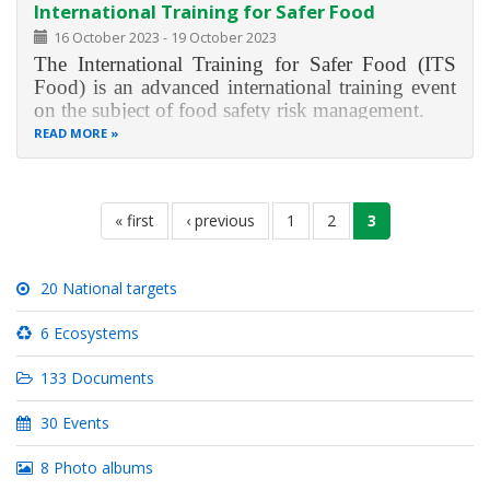
International Training for Safer Food
16 October 2023
-
19 October 2023
The International Training for Safer Food (ITS
Food) is an advanced international training event
on the subject of food safety risk management.
READ MORE
ITS Food provides you with in-depth knowledge
on food safety as well as risk and crisis
management in Germany and the European
Pagination
Union. The training will
first
« first
previous
‹ previous
page
1
page
2
current
3
page
page
page
20 National targets
6 Ecosystems
133 Documents
30 Events
8 Photo albums