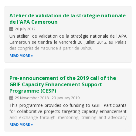
intervenants à cette table ronde seraient Madame Danielle
Dagenais, chercheure à l’Université de Montréal
Atélier de validation de la stratégie nationale
de l'APA Cameroun
20 July 2012
Un atélier de validation de la stratégie nationale de l'APA
Cameroun se tiendra le vendredi 20 juillet 2012 au Palais
des congrès de Yaoundé à partir de 09h00.
READ MORE
Pre-announcement of the 2019 call of the
GBIF Capacity Enhancement Support
Programme (CESP)
29 November 2018
-
29 January 2019
This programme provides co-funding to GBIF Participants
for collaborative projects targeting capacity enhancement
and exchange through mentoring, training and advocacy
activities, promotion of data use among research and
READ MORE
policy communities, and the production or adaptation of
documentation and