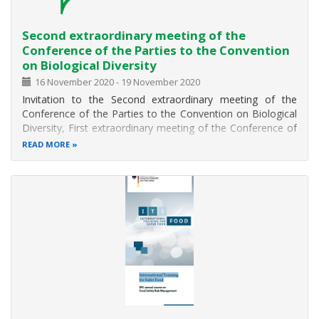
Second extraordinary meeting of the
Conference of the Parties to the Convention
on Biological Diversity
16 November 2020
-
19 November 2020
Invitation to the Second extraordinary meeting of the
Conference of the Parties to the Convention on Biological
Diversity, First extraordinary meeting of the Conference of
the Parties serving as the meeting of the Parties to the
READ MORE
Cartagena Protocol on Biosafety, and the First
extraordinary meeting of