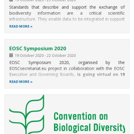
Standards that describe and support the exchange of
biodiversity information are a critical scientific
infrastructure. They enable data to be integrated in support
of research, as well as decision-making and conservation
READ MORE
planning. Ultimately, standards extend the usability of data
across taxa
EOSC Symposium 2020
19 October 2020
-
22 October 2020
EOSC Symposium 2020, organised by the
EOSCsecretariat.eu project in collaboration with the EOSC
Executive and Governing Boards,
is going virtual on 19
to 22 October 2020 (mornings only).
READ MORE
The main objectives of this year Symposium are:
to show the value of EOSC to research performing