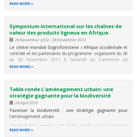
circulaire
".
READ MORE
Gestion des déchets: Vers une économie circulaire.
Une source de richesses et de création d'emplois (
Symposium international sur les chaînes de
valeur des produits ligneux en Afrique.
26 November 2012
-
28 November 2012
Le centre mondial d’agroforesterie / Afrique occidentale et
centrale et les partenaires du programme organisent du 26
au 28 Novembre 2012 à Yaoundé au Cameroun un
Symposium international. Le symposium aura comme
READ MORE
thème « Les chaînes de valeur des produits ligneux en
Afrique ».
La conférence sera
Table ronde L'aménagement urbain: une
stratégie gagnante pour la biodiversité
24 April 2015
Favoriser la biodiversité : une stratégie gagnante pour
l'aménagement urbain
L'Institut EDS organise une Table ronde sur les questions
READ MORE
de biodiversité urbaine et d'aménagement urbain. Les