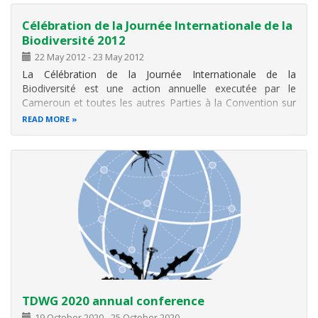
Célébration de la Journée Internationale de la
Biodiversité 2012
22 May 2012
-
23 May 2012
La Célébration de la Journée Internationale de la
Biodiversité est une action annuelle executée par le
Cameroun et toutes les autres Parties à la Convention sur
la Diversité Biologique afin de sensibiliser le public sur les
READ MORE
question de biodiversité, et encourager les actions
concrètes de
TDWG 2020 annual conference
19 October 2020
-
25 October 2020