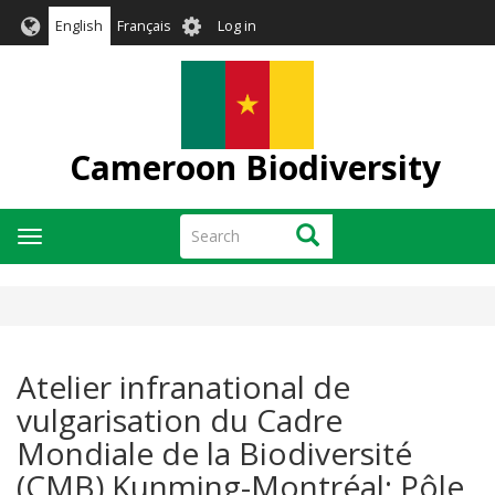
Skip
User
English
Français
Log in
to
account
main
menu
content
Cameroon Biodiversity
Search
Search
Toggle
navigation
Atelier infranational de
vulgarisation du Cadre
Mondiale de la Biodiversité
(CMB) Kunming-Montréal: Pôle