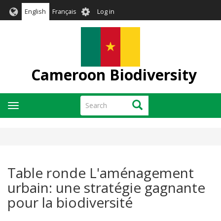
Skip
User
English
Français
Log in
to
account
main
menu
content
Cameroon Biodiversity
Search
Search
Toggle
navigation
Table ronde L'aménagement
urbain: une stratégie gagnante
pour la biodiversité