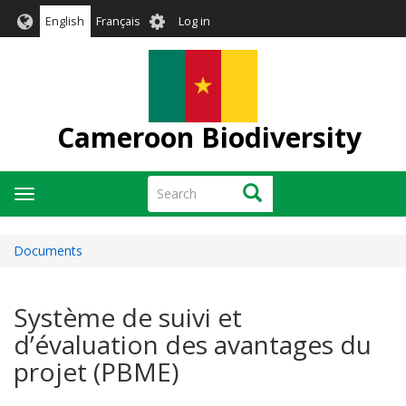
Skip
User
English
Français
Log in
to
account
main
menu
content
Cameroon Biodiversity
Search
Search
Toggle
navigation
Documents
Système de suivi et
d’évaluation des avantages du
projet (PBME)