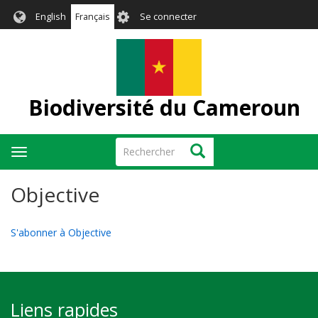
Aller
User
English
Français
Se connecter
au
account
contenu
menu
principal
Biodiversité du Cameroun
Rechercher
Rechercher
Toggle
navigation
Objective
S'abonner à Objective
Liens rapides