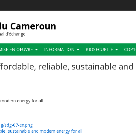
 du Cameroun
al d'échange
MISE EN OEUVRE
INFORMATION
BIOSÉCURITÉ
COP1
ffordable, reliable, sustainable an
d modern energy for all
sdg/sdg-07-en.png
able, sustainable and modern energy for all