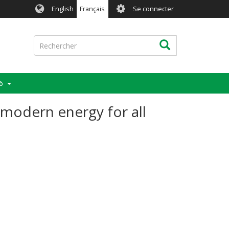
User
English
Français
Se connecter
account
menu
Rechercher
Rechercher
6
d modern energy for all