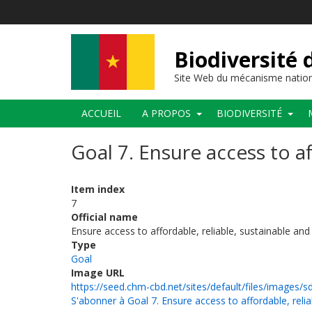
Aller
au
contenu
principal
Biodiversité
Site Web du mécanisme nation
Main
ACCUEIL
A PROPOS
BIODIVERSITÉ
navigation
Goal 7. Ensure access to a
Item index
7
Official name
Ensure access to affordable, reliable, sustainable an
Type
Goal
Image URL
https://seed.chm-cbd.net/sites/default/files/images/
S'abonner à Goal 7. Ensure access to affordable, reli