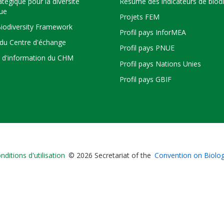
atégique pour la diversité
Résumé des indicateurs de biodi
que
Projets FEM
Biodiversity Framework
Profil pays InforMEA
du Centre d'échange
Profil pays PNUE
s d'information du CHM
Profil pays Nations Unies
Profil pays GBIF
Bioland
nditions d'utilisation
© 2026 Secretariat of the
Convention on Biologi
-
Footer