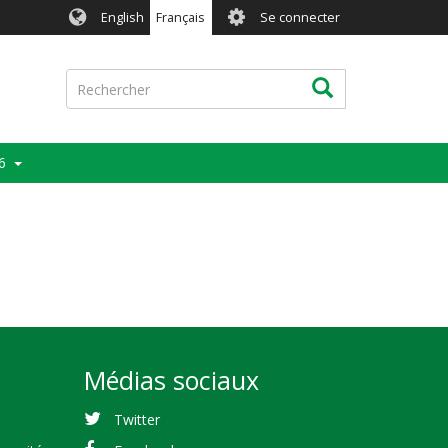
User
English
Français
Se connecter
account
menu
Rechercher
Rechercher
6
Médias sociaux
Twitter