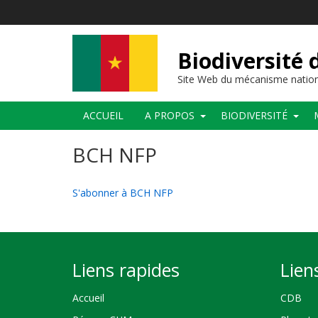
Aller
au
contenu
principal
Biodiversité
Site Web du mécanisme nation
Main
ACCUEIL
A PROPOS
BIODIVERSITÉ
navigation
BCH NFP
S'abonner à BCH NFP
Liens rapides
Lien
Accueil
CDB