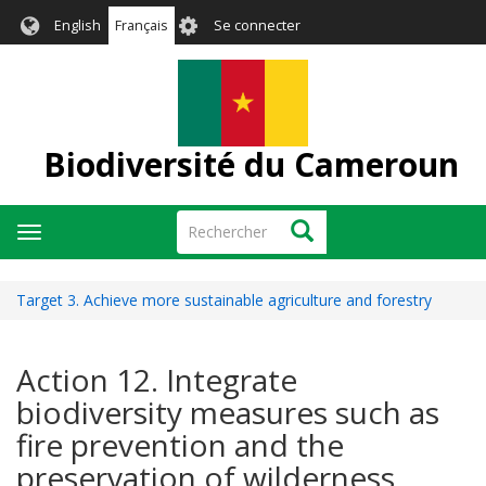
Aller
User
English
Français
Se connecter
au
account
contenu
menu
principal
Biodiversité du Cameroun
Rechercher
Rechercher
Toggle
navigation
Target 3. Achieve more sustainable agriculture and forestry
Action 12. Integrate
biodiversity measures such as
fire prevention and the
preservation of wilderness