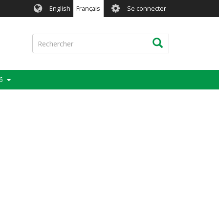
User
English
Français
Se connecter
account
menu
Rechercher
Rechercher
6