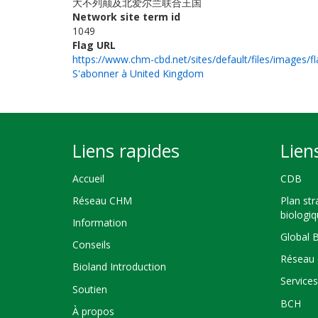
大不列颠及北爱尔兰联合王国
Network site term id
1049
Flag URL
https://www.chm-cbd.net/sites/default/files/images/fl
S'abonner à United Kingdom
Liens rapides
Lien
Accueil
CDB
Réseau CHM
Plan str
biologi
Information
Global 
Conseils
Réseau 
Bioland Introduction
Service
Soutien
BCH
À propos