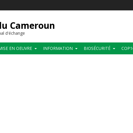
 du Cameroun
al d'échange
MISE EN OEUVRE
INFORMATION
BIOSÉCURITÉ
COP1
d