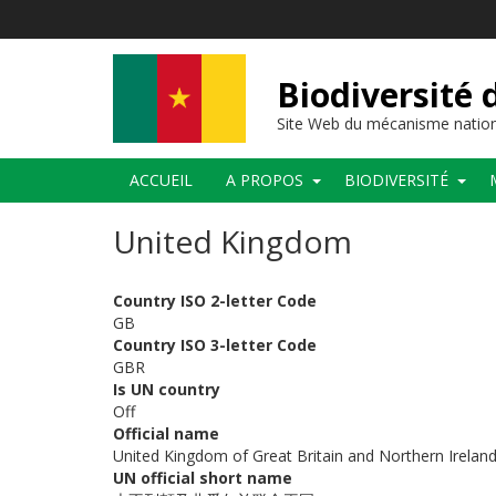
Aller
au
contenu
principal
Biodiversité
Site Web du mécanisme nation
Main
ACCUEIL
A PROPOS
BIODIVERSITÉ
navigation
United Kingdom
Country ISO 2-letter Code
GB
Country ISO 3-letter Code
GBR
Is UN country
Off
Official name
United Kingdom of Great Britain and Northern Irelan
UN official short name