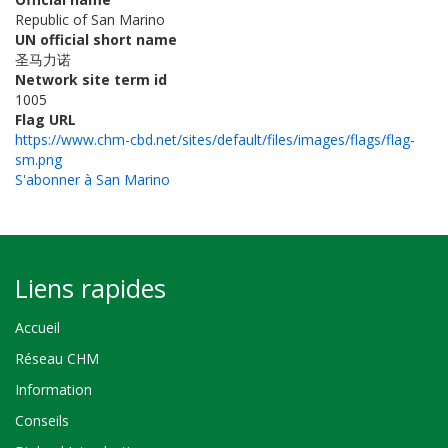
Republic of San Marino
UN official short name
圣马力诺
Network site term id
1005
Flag URL
https://www.chm-cbd.net/sites/default/files/images/flags/flag-
sm.png
S'abonner à San Marino
Liens rapides
Accueil
Réseau CHM
Information
Conseils