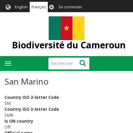
Aller
User
English
Français
Se connecter
au
account
contenu
menu
principal
Biodiversité du Cameroun
Rechercher
Rechercher
Toggle
navigation
San Marino
Country ISO 2-letter Code
SM
Country ISO 3-letter Code
SMR
Is UN country
Off
Official name