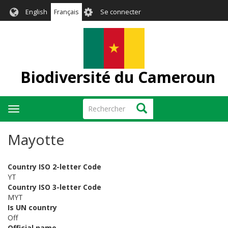
Aller
User
English
Français
Se connecter
au
account
contenu
menu
principal
Biodiversité du Cameroun
Rechercher
Rechercher
Toggle
navigation
Mayotte
Country ISO 2-letter Code
YT
Country ISO 3-letter Code
MYT
Is UN country
Off
Official name