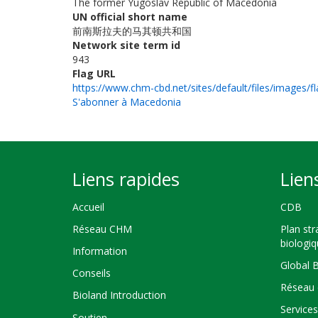
The former Yugoslav Republic of Macedonia
UN official short name
前南斯拉夫的马其顿共和国
Network site term id
943
Flag URL
https://www.chm-cbd.net/sites/default/files/images/f
S'abonner à Macedonia
Liens rapides
Lien
Accueil
CDB
Réseau CHM
Plan str
biologi
Information
Global 
Conseils
Réseau 
Bioland Introduction
Service
Soutien