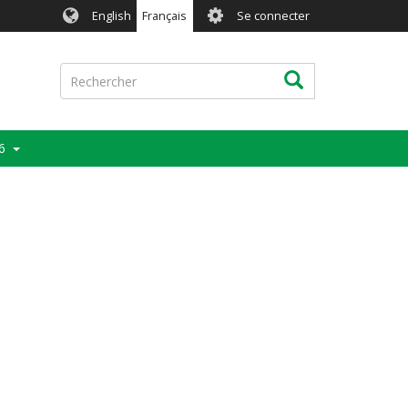
User
English
Français
Se connecter
account
menu
Rechercher
Rechercher
6