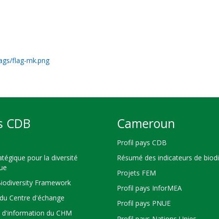
lags/flag-mk.png
s CDB
Cameroun
Profil pays CDB
atégique pour la diversité
Résumé des indicateurs de biodi
que
Projets FEM
Biodiversity Framework
Profil pays InforMEA
du Centre d'échange
Profil pays PNUE
s d'information du CHM
Profil pays Nations Unies