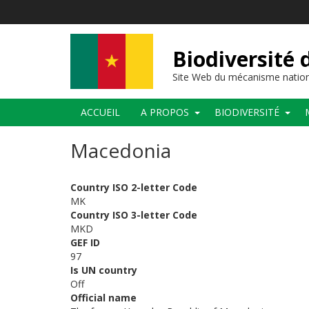
Aller
au
contenu
principal
Biodiversité
Site Web du mécanisme nation
Main
ACCUEIL
A PROPOS
BIODIVERSITÉ
navigation
Macedonia
Country ISO 2-letter Code
MK
Country ISO 3-letter Code
MKD
GEF ID
97
Is UN country
Off
Official name