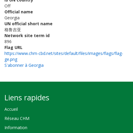
Off
Official name
Georgia
UN official short name
格鲁吉亚
Network site term id
896
Flag URL
https://www.chm-cbd.net/sites/default/files/images/flags/flag-
ge.png
S'abonner à Georgia
Liens rapides
Accueil
Réseau CHM
Information