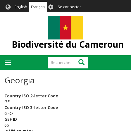
Aller
User
English
Français
Se connecter
au
account
contenu
menu
principal
Biodiversité du Cameroun
Rechercher
Rechercher
Toggle
navigation
Georgia
Country ISO 2-letter Code
GE
Country ISO 3-letter Code
GEO
GEF ID
66
Is UN country