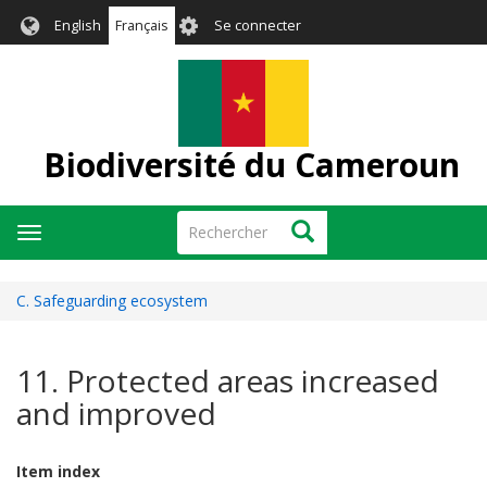
Aller
User
English
Français
Se connecter
au
account
contenu
menu
principal
Biodiversité du Cameroun
Rechercher
Rechercher
Toggle
navigation
C. Safeguarding ecosystem
11. Protected areas increased
and improved
Item index