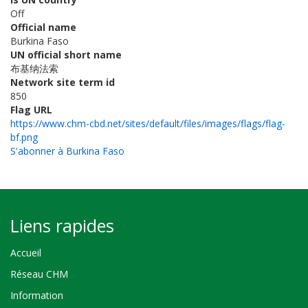
Off
Official name
Burkina Faso
UN official short name
布基纳法索
Network site term id
850
Flag URL
https://www.chm-cbd.net/sites/default/files/images/flags/flag-
bf.png
S'abonner à Burkina Faso
Liens rapides
Accueil
Réseau CHM
Information