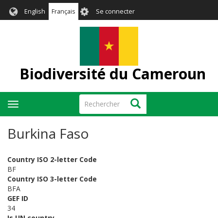
Aller
User
English
Français
Se connecter
au
account
contenu
menu
principal
Biodiversité du Cameroun
Rechercher
Rechercher
Toggle
navigation
Burkina Faso
Country ISO 2-letter Code
BF
Country ISO 3-letter Code
BFA
GEF ID
34
Is UN country