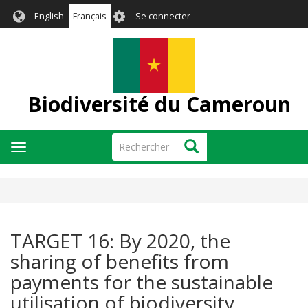
Aller
User
English
Français
Se connecter
au
account
contenu
menu
principal
Biodiversité du Cameroun
Rechercher
Rechercher
Toggle
navigation
TARGET 16: By 2020, the
sharing of benefits from
payments for the sustainable
utilisation of biodiversity,