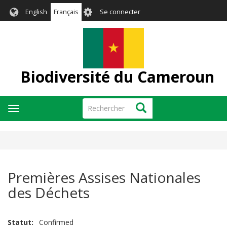
Aller
User
English
Français
Se connecter
au
account
contenu
menu
principal
Biodiversité du Cameroun
Rechercher
Rechercher
Toggle
navigation
Premières Assises Nationales
des Déchets
Statut
Confirmed