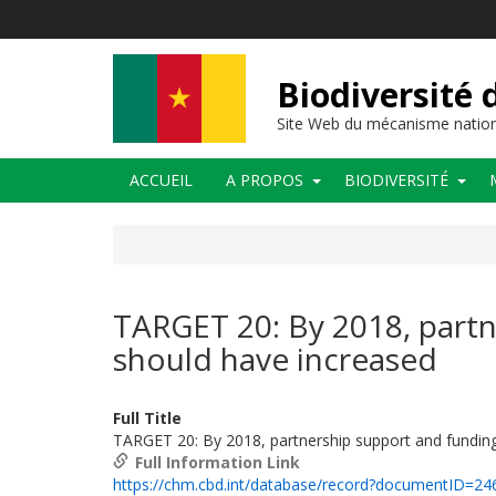
Aller
au
contenu
principal
Biodiversité
Site Web du mécanisme nation
Main
ACCUEIL
A PROPOS
BIODIVERSITÉ
navigation
TARGET 20: By 2018, partn
should have increased
Full Title
TARGET 20: By 2018, partnership support and fundin
Full Information Link
https://chm.cbd.int/database/record?documentID=24