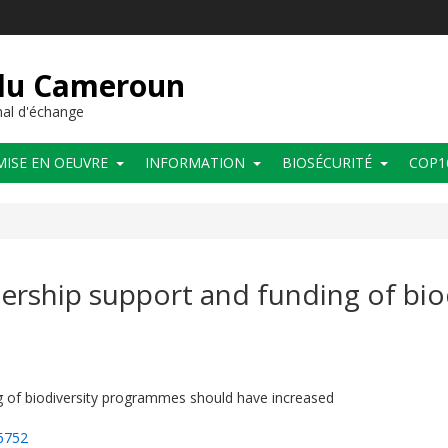
 du Cameroun
al d'échange
MISE EN OEUVRE
INFORMATION
BIOSÉCURITÉ
COP1
ership support and funding of bi
g of biodiversity programmes should have increased
6752