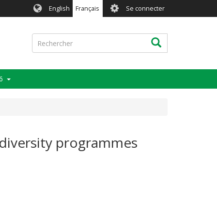
User
English
Français
Se connecter
account
menu
Rechercher
Rechercher
6
odiversity programmes