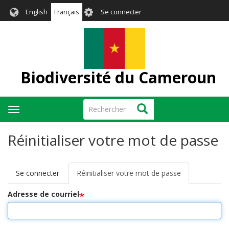
Aller
User
English
Français
Se connecter
au
account
contenu
menu
principal
Biodiversité du Cameroun
Rechercher
Rechercher
Toggle
navigation
Réinitialiser votre mot de passe
Se connecter
Réinitialiser votre mot de passe
(onglet
Onglets
actif)
principaux
Adresse de courriel