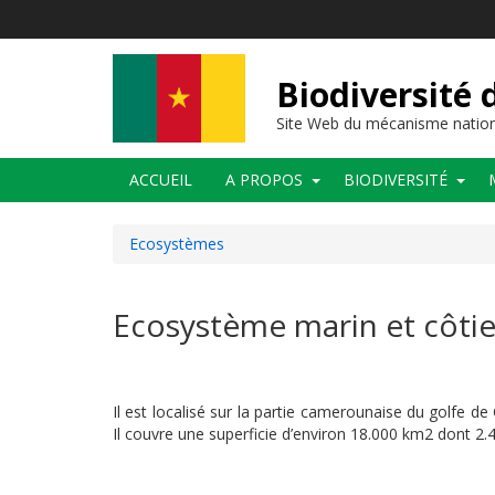
Aller
au
contenu
principal
Biodiversité
Site Web du mécanisme nation
Main
ACCUEIL
A PROPOS
BIODIVERSITÉ
navigation
Ecosystèmes
Ecosystème marin et côtie
Il est localisé sur la partie camerounaise du golfe d
Il couvre une superficie d’environ 18.000 km2 dont 2