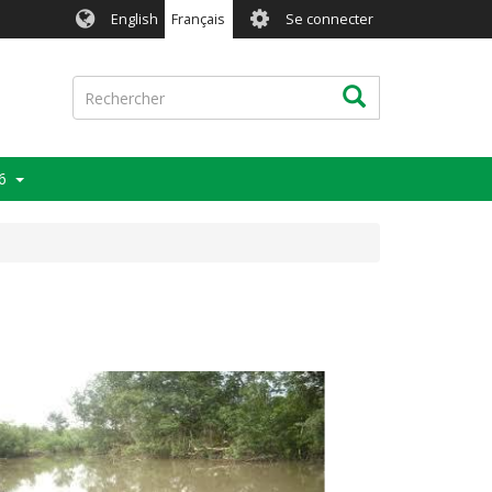
User
English
Français
Se connecter
account
menu
Rechercher
Rechercher
6