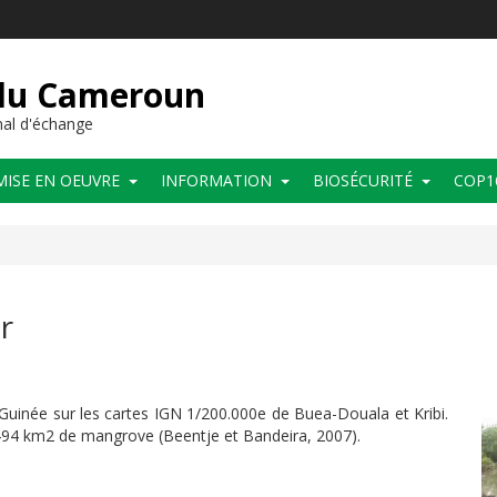
 du Cameroun
al d'échange
MISE EN OEUVRE
INFORMATION
BIOSÉCURITÉ
COP1
r
e Guinée sur les cartes IGN 1/200.000e de Buea-Douala et Kribi.
.494 km2 de mangrove (Beentje et Bandeira, 2007).